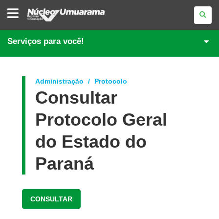
NÚCLEO
REGIONAL
DE
EDUCAÇÃO
DE
Serviços para você!
UMUARAMA
Administração
Protocolo
Consultar
Protocolo Geral
do Estado do
Paraná
CONSULTAR