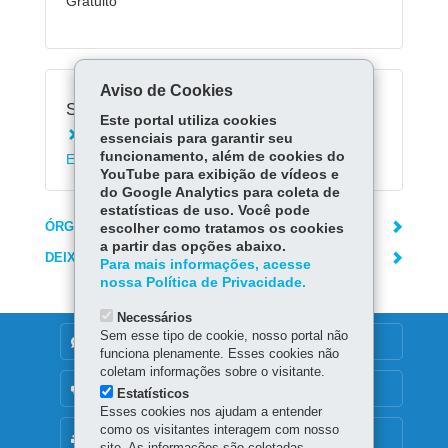
Gratuito
Aviso de Cookies
Serviços Relacionados:
Este portal utiliza cookies
Registrar solicitação no Protocolo Geral do
essenciais para garantir seu
funcionamento, além de cookies do
Estado do Paraná
YouTube para exibição de vídeos e
do Google Analytics para coleta de
estatísticas de uso. Você pode
ÓRGÃO RESPONSÁVEL
escolher como tratamos os cookies
a partir das opções abaixo.
DEIXE SUA OPINIÃO
Para mais informações, acesse
nossa Política de Privacidade.
Necessários
Sem esse tipo de cookie, nosso portal não
DENUNCIE CORRUPÇÃO
funciona plenamente. Esses cookies não
coletam informações sobre o visitante.
OUVIDORIA
Estatísticos
Esses cookies nos ajudam a entender
como os visitantes interagem com nosso
MAPA DO SITE
site. As informações são coletadas