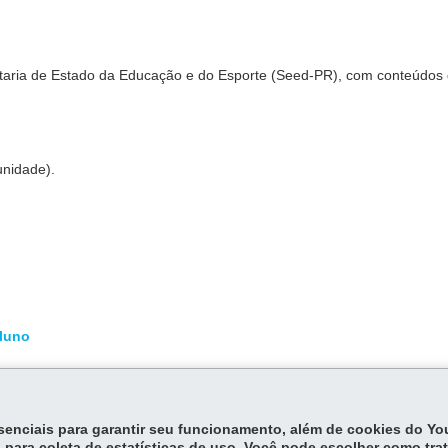
retaria de Estado da Educação e do Esporte (Seed-PR), com conteúdos
unidade).
luno
essenciais para garantir seu funcionamento, além de cookies do Y
 para coleta de estatísticas de uso. Você pode escolher como tra