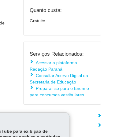
Quanto custa:
Gratuito
 de
Serviços Relacionados:
Acessar a plataforma
Redação Paraná
Consultar Acervo Digital da
Secretaria de Educação
Preparar-se para o Enem e
para concursos vestibulares
ÓRGÃO RESPONSÁVEL
DEIXE SUA OPINIÃO
ouTube para exibição de
tamos os cookies a partir das