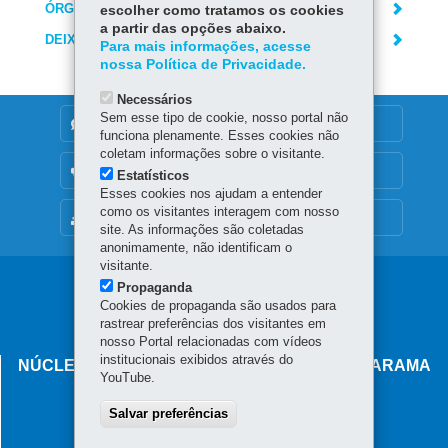
ÓRGÃO RESPONSÁVEL
escolher como tratamos os cookies
a partir das opções abaixo.
DEIXE SUA OPINIÃO
Para mais informações, acesse
nossa Política de Privacidade.
Necessários
Sem esse tipo de cookie, nosso portal não
DENUNCIE CORRUPÇÃO
funciona plenamente. Esses cookies não
coletam informações sobre o visitante.
OUVIDORIA
Estatísticos
Esses cookies nos ajudam a entender
como os visitantes interagem com nosso
MAPA DO SITE
site. As informações são coletadas
anonimamente, não identificam o
visitante.
Navegação
Propaganda
Cookies de propaganda são usados para
principal
rastrear preferências dos visitantes em
nosso Portal relacionadas com vídeos
institucionais exibidos através do
NÚCLEO REGIONAL DE EDUCAÇÃO DE UMUARAMA
YouTube.
Av. Maringá, 5035 - Zona III
Salvar preferências
87.502-080
-
Umuarama
-
PR
MAPA
(44) 3621-8600