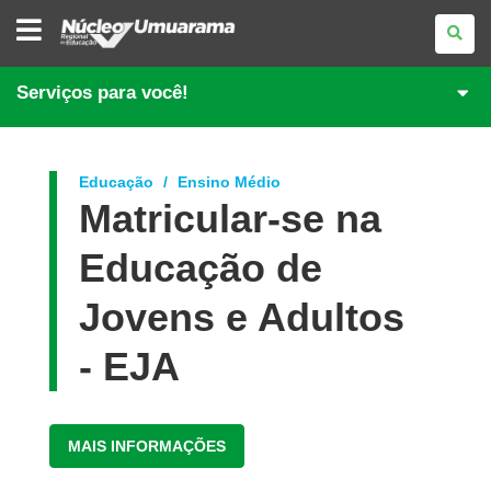
NÚCLEO
REGIONAL
DE
EDUCAÇÃO
DE
Serviços para você!
UMUARAMA
Educação
Ensino Médio
Matricular-se na
Educação de
Jovens e Adultos
- EJA
MAIS INFORMAÇÕES