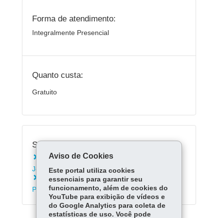
Forma de atendimento:
Integralmente Presencial
Quanto custa:
Gratuito
Serviços Relacionados:
Aviso de Cookies
Inscrever-se nos Exames da Educação de
Jovens e Adultos - EJA
Este portal utiliza cookies
Matricular-se na rede estadual de ensino do
essenciais para garantir seu
funcionamento, além de cookies do
Paraná
YouTube para exibição de vídeos e
do Google Analytics para coleta de
estatísticas de uso. Você pode