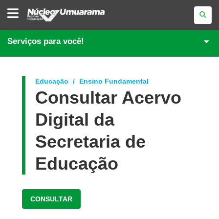
NÚCLEO
REGIONAL
DE
EDUCAÇÃO
DE
Serviços para você!
UMUARAMA
Educação
Ensino Fundamental
Consultar Acervo
Digital da
Secretaria de
Educação
CONSULTAR