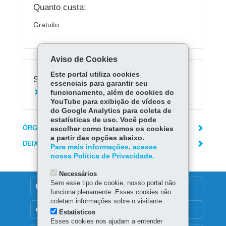
Quanto custa:
Gratuito
Aviso de Cookies
Este portal utiliza cookies
Serviços Relacionados:
essenciais para garantir seu
funcionamento, além de cookies do
Acessar Escola Digital
YouTube para exibição de vídeos e
do Google Analytics para coleta de
estatísticas de uso. Você pode
ÓRGÃO RESPONSÁVEL
escolher como tratamos os cookies
a partir das opções abaixo.
DEIXE SUA OPINIÃO
Para mais informações, acesse
nossa Política de Privacidade.
Necessários
Sem esse tipo de cookie, nosso portal não
DENUNCIE CORRUPÇÃO
funciona plenamente. Esses cookies não
coletam informações sobre o visitante.
OUVIDORIA
Estatísticos
Esses cookies nos ajudam a entender