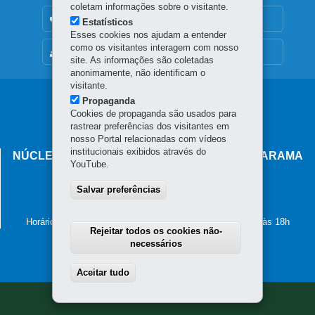
coletam informações sobre o visitante.
OUVIDORIA
Estatísticos
Esses cookies nos ajudam a entender
como os visitantes interagem com nosso
MAPA DO SITE
site. As informações são coletadas
anonimamente, não identificam o
visitante.
Navegação
Propaganda
Cookies de propaganda são usados para
principal
rastrear preferências dos visitantes em
nosso Portal relacionadas com vídeos
institucionais exibidos através do
NÚCLEO REGIONAL DE EDUCAÇÃO DE UMUARAMA
YouTube.
Av. Maringá, 5035 - Zona III
Salvar preferências
87.502-080
-
Umuarama
-
PR
MAPA
(44) 3621-8600
Horário de atendimento: de segunda a sexta-feira, das 8h às 18h
Rejeitar todos os cookies não-
necessários
Aceitar tudo
Withdraw consent